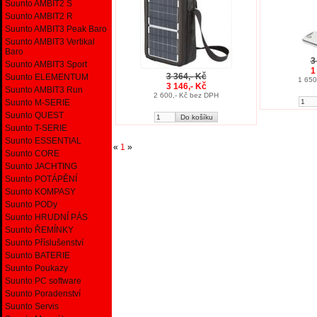
Suunto AMBIT2 S
Suunto AMBIT2 R
Suunto AMBIT3 Peak Baro
Suunto AMBIT3 Vertikal
Baro
3
Suunto AMBIT3 Sport
1
3 364,- Kč
Suunto ELEMENTUM
1 650
3 146,- Kč
Suunto AMBIT3 Run
2 600,- Kč bez DPH
Suunto M-SERIE
Suunto QUEST
Suunto T-SERIE
Suunto ESSENTIAL
«
1
»
Suunto CORE
Suunto JACHTING
Suunto POTÁPĚNÍ
Suunto KOMPASY
Suunto PODy
Suunto HRUDNÍ PÁS
Suunto ŘEMÍNKY
Suunto Příslušenství
Suunto BATERIE
Suunto Poukazy
Suunto PC software
Suunto Poradenství
Suunto Servis