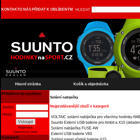
KONTAKT
O NÁS
PŘIDAT K OBLÍBENÝM
HLEDAT:
Hlavní stránka
Košík a objednávka
Přihlášení do systému
Solární nabiječky
Nejprodávanější zboží v kategorii
Jméno:
Heslo:
VOLTAIC solární nabíječka pro všechny hodinky AMB
Suunto Externí USB baterie pro Ambit a X10 (sklade
Solární nabíječka FUSE 4W
Registrace
Zapomenuté heslo
Externí USB baterie V60
Kategorie
Solární panel včetně baterie V15