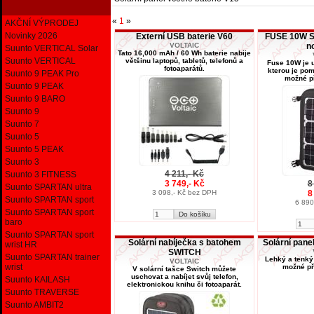
«
1
»
AKČNÍ VÝPRODEJ
Novinky 2026
Externí USB baterie V60
FUSE 10W So
VOLTAIC
n
Suunto VERTICAL Solar
Tato 16,000 mAh / 60 Wh baterie nabije
Suunto VERTICAL
většinu laptopů, tabletů, telefonů a
Fuse 10W je u
fotoaparátů.
kterou je po
Suunto 9 PEAK Pro
možné př
Suunto 9 PEAK
Suunto 9 BARO
Suunto 9
Suunto 7
Suunto 5
Suunto 5 PEAK
Suunto 3
4 211,- Kč
Suunto 3 FITNESS
3 749,- Kč
8
Suunto SPARTAN ultra
3 098,- Kč bez DPH
8
Suunto SPARTAN sport
6 890
Suunto SPARTAN sport
baro
Suunto SPARTAN sport
Solární nabíječka s batohem
Solární pane
wrist HR
SWITCH
Suunto SPARTAN trainer
Lehký a tenký 
VOLTAIC
wrist
možné př
V solární tašce Switch můžete
uschovat a nabíjet svůj telefon,
Suunto KAILASH
elektronickou knihu či fotoaparát.
Suunto TRAVERSE
Suunto AMBIT2