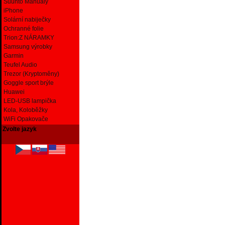
Suunto Manuály
iPhone
Solární nabiječky
Ochranné folie
Trion:Z NÁRAMKY
Samsung výrobky
Garmin
Teufel Audio
Trezor (Kryptoměny)
Goggle sport brýle
Huawei
LED-USB lampička
Kola, Koloběžky
WiFi Opakovače
Zvolte jazyk