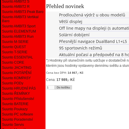
Suunto AMBIT2 S
Přehled novinek
Suunto AMBIT2 R
Suunto AMBIT3 Peak Baro
Prodloužená výdrž u obou modelů
Suunto AMBIT3 Vertikal
Větší displej
Baro
Suunto AMBIT3 Sport
Off line mapy na displeji (s autom
Suunto ELEMENTUM
Solární dobíjení
Suunto AMBIT3 Run
Přesnější navigace DualBand L1+L5
Suunto M-SERIE
Suunto QUEST
95 sportovních režimů
Suunto T-SERIE
Aktuální počasí a předpověď na 8 h
Suunto ESSENTIAL
*) Hodinky při slunečním svitu udržuje v dostatečně 
Suunto CORE
kterém jsou hodinky vystaveny dennímu světlu a slun
Suunto JACHTING
Suunto POTÁPĚNÍ
Cena bez DPH:
14 867,- Kč
Suunto KOMPASY
Cena:
17 989,- Kč
Suunto PODy
Suunto HRUDNÍ PÁS
Suunto ŘEMÍNKY
Suunto Příslušenství
Suunto BATERIE
Suunto Poukazy
Suunto PC software
Suunto Poradenství
Suunto Servis