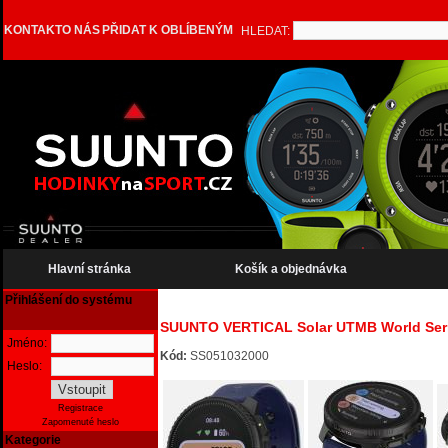
KONTAKT
O NÁS
PŘIDAT K OBLÍBENÝM
HLEDAT:
Hlavní stránka
Košík a objednávka
Přihlášení do systému
SUUNTO VERTICAL Solar UTMB World Ser
Jméno:
Kód:
SS051032000
Heslo:
Registrace
Zapomenuté heslo
Kategorie