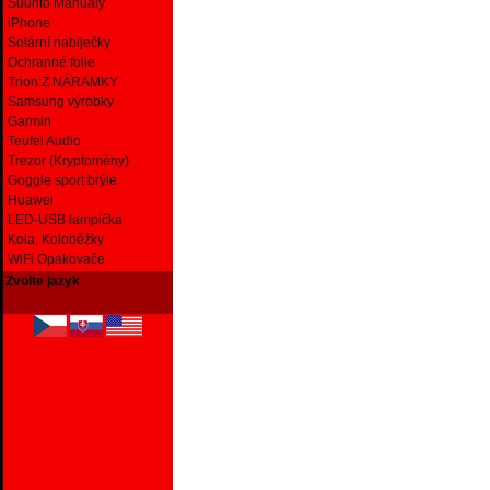
Suunto Manuály
iPhone
Solární nabiječky
Ochranné folie
Trion:Z NÁRAMKY
Samsung výrobky
Garmin
Teufel Audio
Trezor (Kryptoměny)
Goggle sport brýle
Huawei
LED-USB lampička
Kola, Koloběžky
WiFi Opakovače
Zvolte jazyk