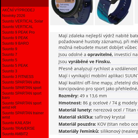
AKČNÍ VÝPRODEJ
Novinky 2026
Suunto VERTICAL Solar
Suunto VERTICAL
Suunto 9 PEAK Pro
Mají zdaleka nejlepší výdrž nabité bat
Suunto 9 PEAK
požadované hustoty záznamu), při měřen
Suunto 9 BARO
možná nebudete muset dobíjet vůbec (z
Suunto 9
Jsou odolné a
opravitelné,
investicí na
Suunto 7
Suunto 5
Jsou
vyráběné ve Finsku.
Suunto 5 PEAK
Přesně analyzují rychlost a vzdálenost 
Suunto 3
Mají i vynikající mobilní aplikaci SUU
Suunto 3 FITNESS
Mají kvalitní off-line mapy, zřetelný d
Suunto SPARTAN ultra
Suunto SPARTAN sport
koncipováno pro sport jako přehledné, 
Suunto SPARTAN sport
Rozměry:
49 x 13,6 mm
baro
Hmotnost:
86 g ocelové / 74 g modely
Suunto SPARTAN sport
wrist HR
Materiál lunety:
nerezová ocel / Titan
Suunto SPARTAN trainer
Materiál sklíčka:
safírový krystal
wrist
Suunto KAILASH
Materiál pouzdra:
KOV (titan nebo oce
Suunto TRAVERSE
Materiály řemínků:
silikonový (nealerg
Suunto AMBIT2