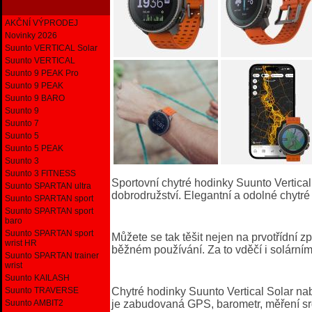
AKČNÍ VÝPRODEJ
Novinky 2026
Suunto VERTICAL Solar
Suunto VERTICAL
Suunto 9 PEAK Pro
Suunto 9 PEAK
Suunto 9 BARO
Suunto 9
Suunto 7
Suunto 5
Suunto 5 PEAK
Suunto 3
Suunto 3 FITNESS
Sportovní chytré hodinky Suunto Vertica
Suunto SPARTAN ultra
dobrodružství. Elegantní a odolné chytré
Suunto SPARTAN sport
Suunto SPARTAN sport
baro
Suunto SPARTAN sport
Můžete se tak těšit nejen na prvotřídní z
wrist HR
běžném používání. Za to vděčí i solárním
Suunto SPARTAN trainer
wrist
Suunto KAILASH
Suunto TRAVERSE
Chytré hodinky Suunto Vertical Solar na
Suunto AMBIT2
je zabudovaná GPS, barometr, měření srd