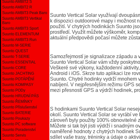
Suunto AMBIT2 S
Suunto AMBIT2 R
Suunto AMBIT3 Peak Baro
Suunto Vertical Solar využívají dvoupás
Suunto AMBIT3 Vertikal
k dispozici outdoorové mapy i možnost na
Baro
použití. V chytrých hodinkách Suunto js
Suunto AMBIT3 Sport
prostředí. Využít můžete výškoměr, komp
Suunto ELEMENTUM
aktuální předpovědi počasí můžete zůst
Suunto AMBIT3 Run
Suunto M-SERIE
Suunto QUEST
Samozřejmostí je signalizace západu a v
Suunto T-SERIE
Suunto Vertical Solar vám vždy poskytno
Suunto ESSENTIAL
Veškeré své výkony, každodenní aktivity
Suunto CORE
Android i iOS. Skrze tuto aplikaci lze ro
Suunto JACHTING
Suunto. Chytré hodinky vydrží mnohem ví
Suunto POTÁPĚNÍ
nabíjení. V nejpřesnějším režimu GPS se
Suunto KOMPASY
mezi přesností GPS a výdrží hodinek, pr
Suunto PODy
Suunto HRUDNÍ PÁS
Suunto ŘEMÍNKY
Suunto Příslušenství
S hodinkami Suunto Vertical Solar nesej
Suunto BATERIE
okolí. Suunto Vertical Solar se vyrábí ve
Suunto Poukazy
zároveň byly použity 100% obnovitelné z
Suunto PC software
Můžete si tak být jisti výdrží i snadným 
Suunto Poradenství
naměřené hodnoty z chytrých hodinek Suu
Suunto Servis
sdílet vaše trasy, tréninky a údaje o aktiv