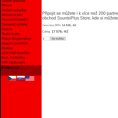
Suunto Manuály
iPhone
Solární nabiječky
Připojit se můžete i k více než 200 part
Ochranné folie
obchod SuuntoPlus Store, kde si můžete 
Trion:Z NÁRAMKY
Samsung výrobky
Cena bez DPH:
14 528,- Kč
Garmin
Cena:
17 579,- Kč
Teufel Audio
Trezor (Kryptoměny)
Goggle sport brýle
Huawei
LED-USB lampička
Kola, Koloběžky
WiFi Opakovače
Zvolte jazyk