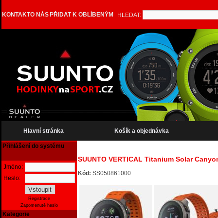
KONTAKT
O NÁS
PŘIDAT K OBLÍBENÝM
HLEDAT:
Hlavní stránka
Košík a objednávka
Přihlášení do systému
SUUNTO VERTICAL Titanium Solar Canyon
Jméno:
Kód:
SS050861000
Heslo:
Registrace
Zapomenuté heslo
Kategorie